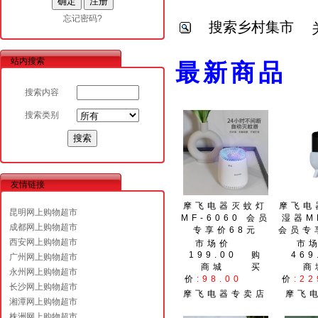
忘记密码?
搜索乡村集市
站内搜索
最
搜索内容
搜索类别
友情链接
摩飞电器灭蚊灯
摩飞电
昆明网上购物超市
MF-6060 会员
湿器M
成都网上购物超市
专享价68元
会员专
西安网上购物超市
市场价
市
199.00
购
469
广州网上购物超市
商城
买
商
永州网上购物超市
价
:98.00
价
:22
长沙网上购物超市
摩飞电器专卖店
摩飞
湘潭网上购物超市
株洲网上购物超市