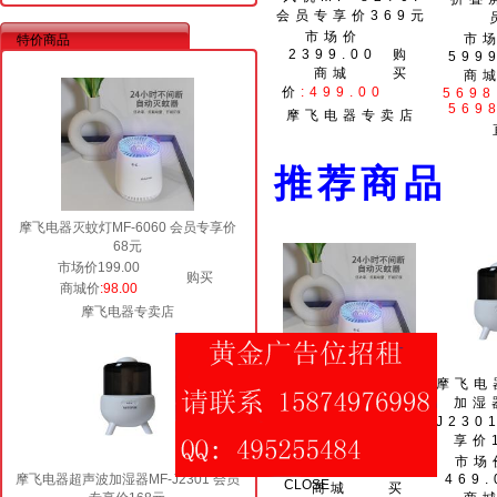
会员专享价369元
市场价
市
特价商品
2399.00
购
599
商城
买
商
价
:499.00
5698
569
摩飞电器专卖店
推荐商
摩飞电器灭蚊灯MF-6060 会员专享价
68元
市场价199.00
购买
商城价
:98.00
摩飞电器专卖店
摩飞电
摩飞电器灭蚊灯
加湿
MF-6060 会员
J230
专享价68元
享价
CLOSE
市场价
市场
199.00
购
摩飞电器超声波加湿器MF-J2301 会员
469.
商城
买