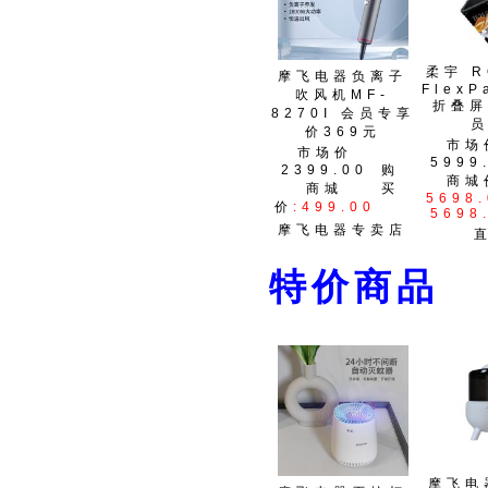
柔宇 R
摩飞电器负离子
FlexP
吹风机MF-
折叠屏
8270I 会员专享
员
价369元
市场
市场价
5999
2399.00
购
商城
商城
买
5698.
价
:499.00
5698
摩飞电器专卖店
特
摩飞电