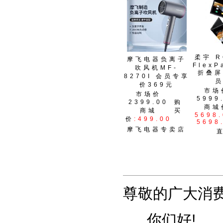
柔宇 R
摩飞电器负离子
FlexP
吹风机MF-
折叠屏
8270I 会员专享
员
价369元
市场
市场价
5999
2399.00
购
商城
商城
买
5698.
价
:499.00
5698
摩飞电器专卖店
尊敬的广大消费
你们好!