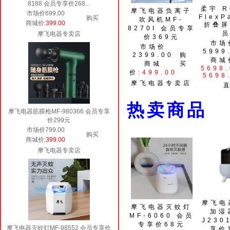
8188 会员专享价268...
柔宇 R
摩飞电器负离子
市场价699.00
FlexP
购买
吹风机MF-
商城价
:399.00
折叠屏
8270I 会员专享
员
摩飞电器专卖店
价369元
市场
市场价
5999
2399.00
购
商城
商城
买
5698.
价
:499.00
5698
摩飞电器专卖店
热卖商
摩飞电器筋膜枪MF-980366 会员专享
价299元
市场价799.00
购买
商城价
:399.00
摩飞电器专卖店
摩飞电
摩飞电器灭蚊灯
加湿
MF-6060 会员
J230
专享价68元
摩飞电器灭蚊灯MF-98552 会员专享价
享价