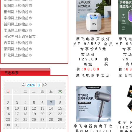
衡阳网上购物超市
郴州网上购物超市
常德网上购物超市
益阳网上购物超市
娄底网上购物超市
张家界网上购物超市
摩飞电器灭蚊灯
摩飞
吉首网上购物超市
MF-98552 会员
MF-9
邵阳网上购物超市
专享价68元
专享
市场价
市
怀化网上购物超市
129.00
购
99
商城
买
商
价
:98.00
价
:8
日志检索
摩飞电器专卖店
摩飞
日
一
二
三
四
五
六
1
2
3
4
5
6
7
8
9
10
11
12
13
14
15
16
17
18
19
20
21
22
23
24
25
26
27
28
29
柔宇 
30
31
摩飞电器负离子吹
Flex
风机MF-8270I
折叠