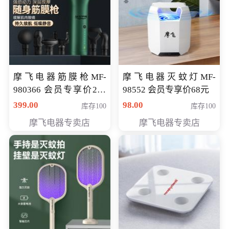
摩飞电器筋膜枪MF-
摩飞电器灭蚊灯MF-
980366 会员专享价299
98552 会员专享价68元
元
399.00
98.00
库存100
库存100
摩飞电器专卖店
摩飞电器专卖店