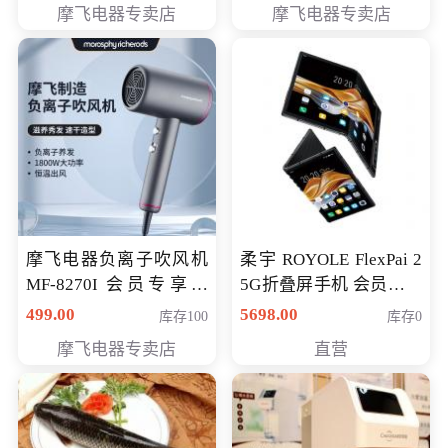
摩飞电器专卖店
摩飞电器专卖店
摩飞电器负离子吹风机
柔宇 ROYOLE FlexPai 2
MF-8270I 会员专享价
5G折叠屏手机 会员专享
369元
购买价格 4998元
499.00
5698.00
库存100
库存0
摩飞电器专卖店
直营