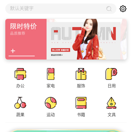
默认关键字
办公
家电
服饰
日用
蔬果
运动
书籍
文具