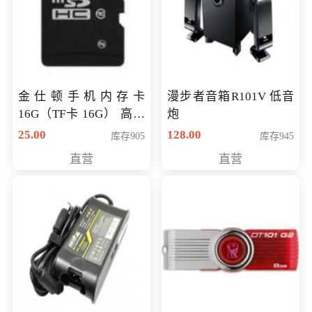
金仕顿手机内存卡
漫步者音箱R101V 低音
16G（TF卡 16G） 高速
炮
卡 CLASS 10
25.00
128.00
库存905
库存945
直营
直营