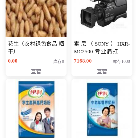
花生（农村绿色食品 晒
索尼（SONY）HXR-
干）
MC2500 专业肩扛式存
储卡全高清摄录一体机
0.00
7168.00
库存0
库存1000
婚庆 直播 团拜会 专业高
直营
直营
清入门级摄像机