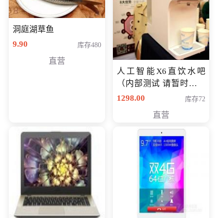
洞庭湖草鱼
9.90
库存480
直营
人工智能X6直饮水吧
（内部测试 请暂时不要
购买）
1298.00
库存72
直营