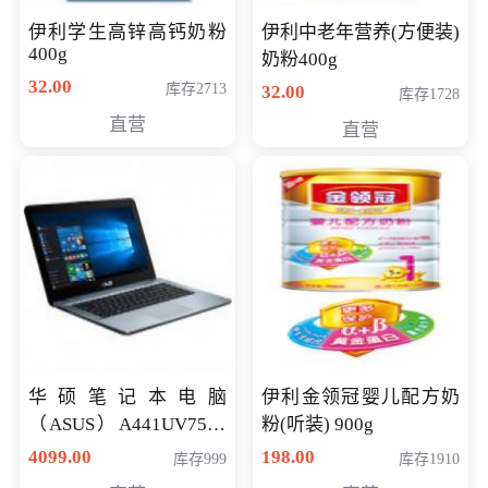
伊利学生高锌高钙奶粉
伊利中老年营养(方便装)
400g
奶粉400g
32.00
库存2713
32.00
库存1728
直营
直营
华硕笔记本电脑
伊利金领冠婴儿配方奶
（ASUS）A441UV7500
粉(听装) 900g
顽石（7代i7-7500U 4G
4099.00
198.00
库存999
库存1910
500G GT920MX 独显）