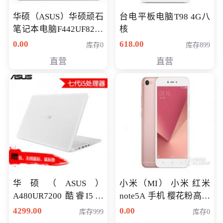
华硕（ASUS）华硕顽石
台电平板电脑T98 4G八
笔记本电脑F442UF8250
核
八代独显轻薄办公商务
0.00
618.00
库存0
库存899
游戏笔记本 火爆推荐
直营
直营
华硕（ASUS）
小米（MI） 小米 红米
A480UR7200 酷睿I5超
note5A 手机 樱花粉高配
薄学生办公游戏独显笔
版 全网通(3G+32G)
4299.00
0.00
库存999
库存0
记本电脑 金色 I5-7200