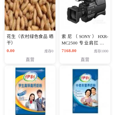
花生（农村绿色食品 晒
索尼（SONY）HXR-
干）
MC2500 专业肩扛式存
储卡全高清摄录一体机
0.00
7168.00
库存0
库存1000
婚庆 直播 团拜会 专业高
直营
直营
清入门级摄像机