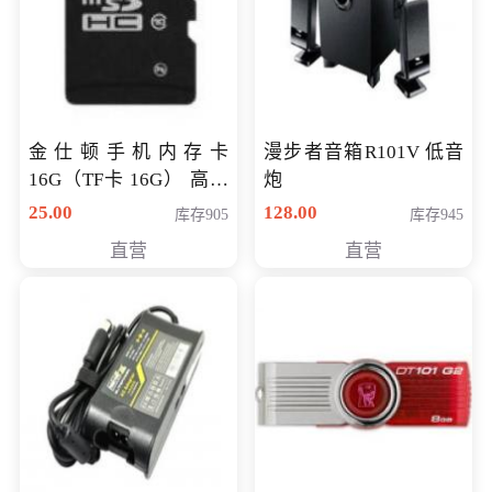
金仕顿手机内存卡
漫步者音箱R101V 低音
16G（TF卡 16G） 高速
炮
卡 CLASS 10
25.00
128.00
库存905
库存945
直营
直营