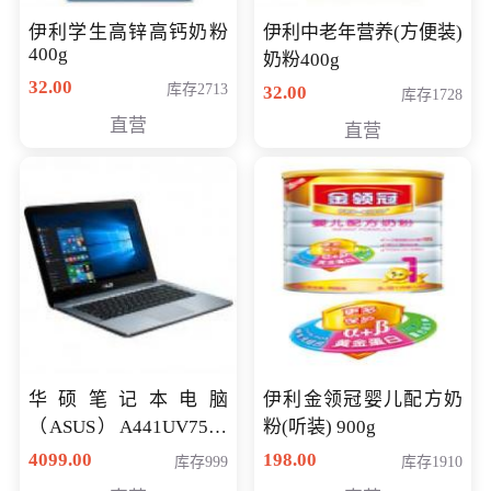
伊利学生高锌高钙奶粉
伊利中老年营养(方便装)
400g
奶粉400g
32.00
库存2713
32.00
库存1728
直营
直营
华硕笔记本电脑
伊利金领冠婴儿配方奶
（ASUS）A441UV7500
粉(听装) 900g
顽石（7代i7-7500U 4G
4099.00
198.00
库存999
库存1910
500G GT920MX 独显）