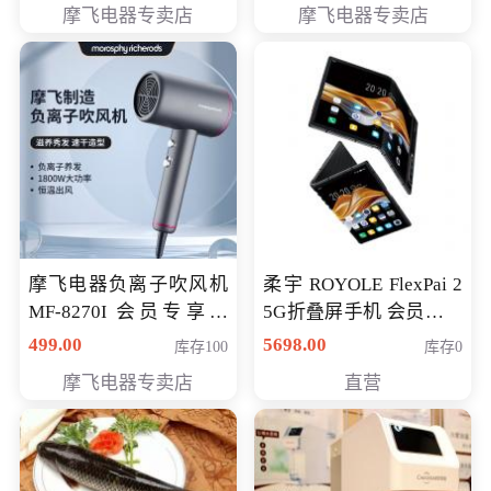
摩飞电器专卖店
摩飞电器专卖店
摩飞电器负离子吹风机
柔宇 ROYOLE FlexPai 2
MF-8270I 会员专享价
5G折叠屏手机 会员专享
369元
购买价格 4998元
499.00
5698.00
库存100
库存0
摩飞电器专卖店
直营