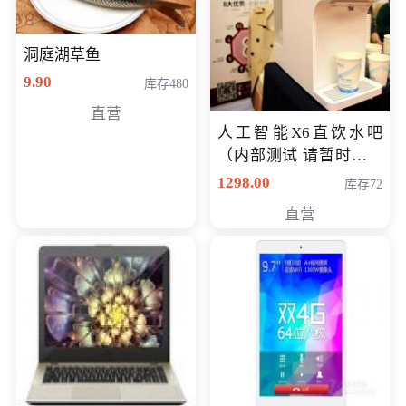
洞庭湖草鱼
9.90
库存480
直营
人工智能X6直饮水吧
（内部测试 请暂时不要
购买）
1298.00
库存72
直营