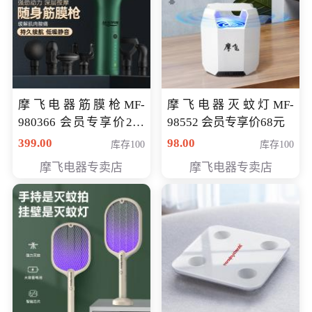
摩飞电器筋膜枪MF-
摩飞电器灭蚊灯MF-
980366 会员专享价299
98552 会员专享价68元
元
399.00
98.00
库存100
库存100
摩飞电器专卖店
摩飞电器专卖店