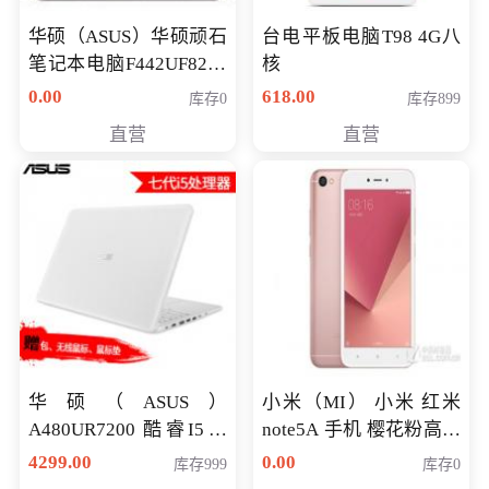
华硕（ASUS）华硕顽石
台电平板电脑T98 4G八
笔记本电脑F442UF8250
核
八代独显轻薄办公商务
0.00
618.00
库存0
库存899
游戏笔记本 火爆推荐
直营
直营
华硕（ASUS）
小米（MI） 小米 红米
A480UR7200 酷睿I5超
note5A 手机 樱花粉高配
薄学生办公游戏独显笔
版 全网通(3G+32G)
4299.00
0.00
库存999
库存0
记本电脑 金色 I5-7200