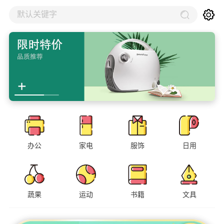
默认关键字
办公
家电
服饰
日用
蔬果
运动
书籍
文具