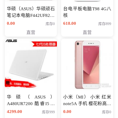
华硕（ASUS）华硕顽石
台电平板电脑T98 4G八
笔记本电脑F442UF8250
核
八代独显轻薄办公商务
0.00
618.00
库存0
库存899
游戏笔记本 火爆推荐
直营
直营
华硕（ASUS）
小米（MI） 小米 红米
A480UR7200 酷睿I5超
note5A 手机 樱花粉高配
薄学生办公游戏独显笔
版 全网通(3G+32G)
4299.00
0.00
库存999
库存0
记本电脑 金色 I5-7200