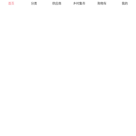
首页
分类
供应商
乡村集市
购物车
我的
花生（农村绿色食品 晒
索尼（SONY）HXR-
干）
MC2500 专业肩扛式存
储卡全高清摄录一体机
0.00
7168.00
库存0
库存1000
婚庆 直播 团拜会 专业高
直营
直营
清入门级摄像机