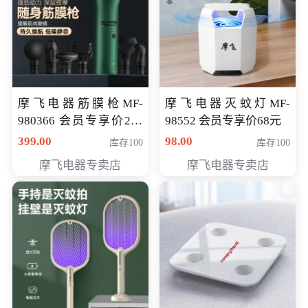
摩飞电器筋膜枪MF-
摩飞电器灭蚊灯MF-
980366 会员专享价299
98552 会员专享价68元
元
399.00
98.00
库存100
库存100
摩飞电器专卖店
摩飞电器专卖店