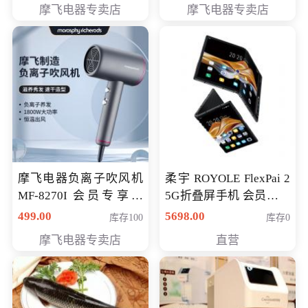
摩飞电器专卖店
摩飞电器专卖店
摩飞电器负离子吹风机
柔宇 ROYOLE FlexPai 2
MF-8270I 会员专享价
5G折叠屏手机 会员专享
369元
购买价格 4998元
499.00
5698.00
库存100
库存0
摩飞电器专卖店
直营