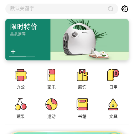
默认关键字
办公
家电
服饰
日用
蔬果
运动
书籍
文具